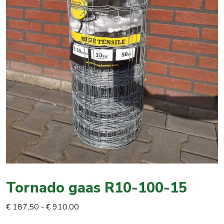
Tornado gaas R10-100-15
Prijsklasse:
€
187,50
-
€
910,00
€ 187,50