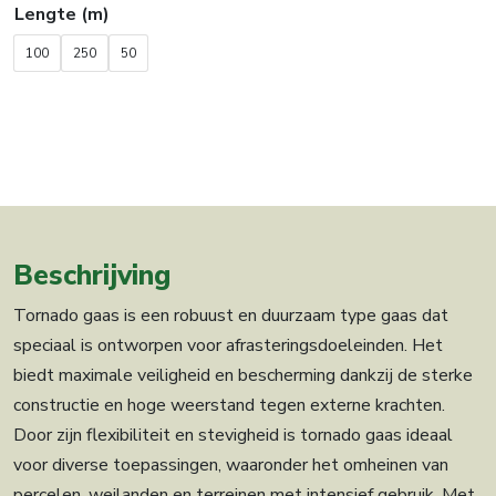
Lengte (m)
tot
€ 910,00
100
250
50
Tornado
gaas
R10-
100-
15
aantal
Beschrijving
Tornado gaas is een robuust en duurzaam type gaas dat
speciaal is ontworpen voor afrasteringsdoeleinden. Het
biedt maximale veiligheid en bescherming dankzij de sterke
constructie en hoge weerstand tegen externe krachten.
Door zijn flexibiliteit en stevigheid is tornado gaas ideaal
voor diverse toepassingen, waaronder het omheinen van
percelen, weilanden en terreinen met intensief gebruik. Met