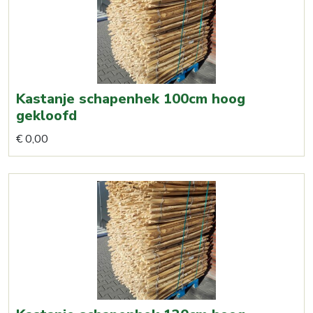
Kastanje schapenhek 100cm hoog
gekloofd
Dit
€
0,00
product
heeft
meerdere
variaties.
Deze
optie
kan
gekozen
worden