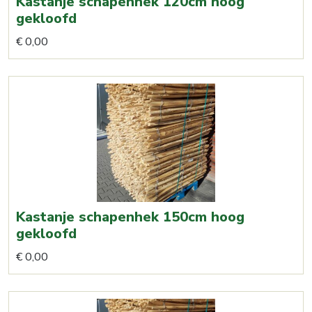
Kastanje schapenhek 120cm hoog
op
gekloofd
de
Dit
€
0,00
productpagina
product
heeft
meerdere
variaties.
Deze
optie
kan
gekozen
worden
Kastanje schapenhek 150cm hoog
op
gekloofd
de
€
0,00
productpagina