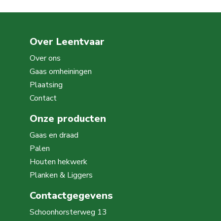
heeft
meerdere
variaties.
Over Leentvaar
Deze
optie
Over ons
kan
Gaas omheiningen
gekozen
Plaatsing
worden
Contact
op
Onze producten
de
Gaas en draad
productpagina
Palen
Houten hekwerk
Planken & Liggers
Contactgegevens
Schoonhorsterweg 13