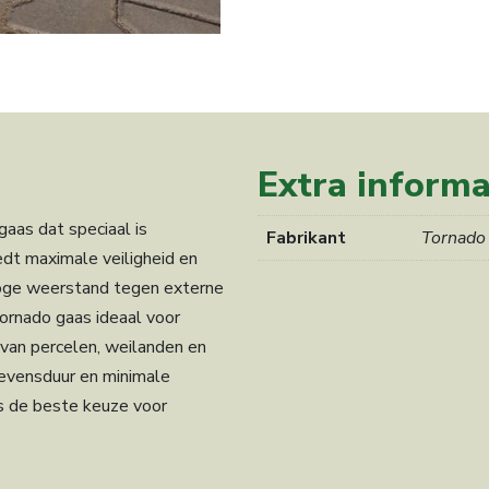
Extra informa
aas dat speciaal is
Fabrikant
Tornado
dt maximale veiligheid en
hoge weerstand tegen externe
 tornado gaas ideaal voor
van percelen, weilanden en
 levensduur en minimale
s de beste keuze voor