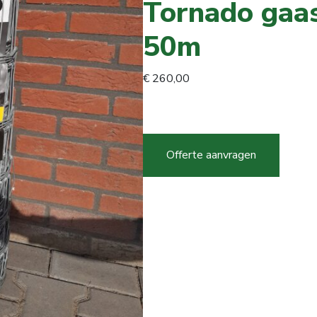
Tornado gaa
50m
€
260,00
Tornado
gaas
R11-
Offerte aanvragen
100-
10
50m
aantal