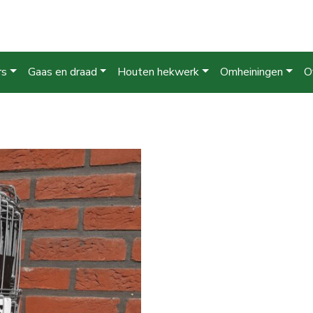
rs
Gaas en draad
Houten hekwerk
Omheiningen
O