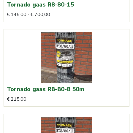
Tornado gaas R8-80-15
Prijsklasse:
Dit
€
145,00
-
€
700,00
€ 145,00
product
tot
heeft
€ 700,00
meerdere
variaties.
Deze
optie
kan
gekozen
worden
Tornado gaas R8-80-8 50m
op
€
215,00
de
productpagina