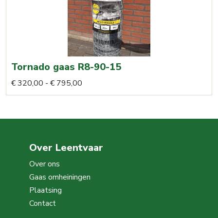
Tornado gaas R8-90-15
Prijsklasse:
Dit
€
320,00
-
€
795,00
€ 320,00
product
tot
heeft
€ 795,00
meerdere
variaties.
Over Leentvaar
Deze
optie
Over ons
kan
Gaas omheiningen
gekozen
Plaatsing
worden
Contact
op