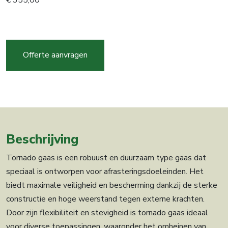
€
355,00
Tornado
gaas
LHT14-
Offerte aanvragen
150-
15
100m
aantal
Beschrijving
Tornado gaas is een robuust en duurzaam type gaas dat
speciaal is ontworpen voor afrasteringsdoeleinden. Het
biedt maximale veiligheid en bescherming dankzij de sterke
constructie en hoge weerstand tegen externe krachten.
Door zijn flexibiliteit en stevigheid is tornado gaas ideaal
voor diverse toepassingen, waaronder het omheinen van