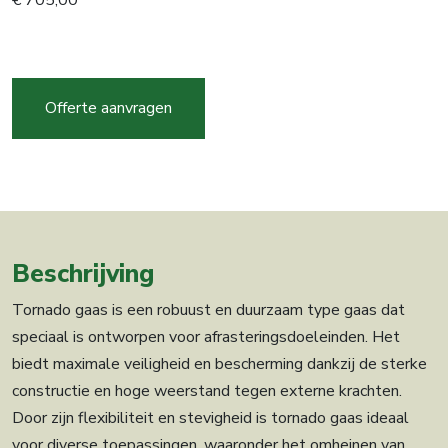
€
705,00
Tornado
gaas
T17-
Offerte aanvragen
200-
15
100m
aantal
Beschrijving
Tornado gaas is een robuust en duurzaam type gaas dat
speciaal is ontworpen voor afrasteringsdoeleinden. Het
biedt maximale veiligheid en bescherming dankzij de sterke
constructie en hoge weerstand tegen externe krachten.
Door zijn flexibiliteit en stevigheid is tornado gaas ideaal
voor diverse toepassingen, waaronder het omheinen van