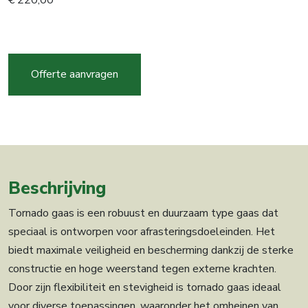
€
220,00
Tornado
gaas
HT5-
Offerte aanvragen
53-
15
100m
aantal
Beschrijving
Tornado gaas is een robuust en duurzaam type gaas dat
speciaal is ontworpen voor afrasteringsdoeleinden. Het
biedt maximale veiligheid en bescherming dankzij de sterke
constructie en hoge weerstand tegen externe krachten.
Door zijn flexibiliteit en stevigheid is tornado gaas ideaal
voor diverse toepassingen, waaronder het omheinen van