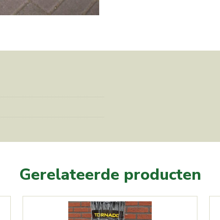
cm
aantal
Gerelateerde producten