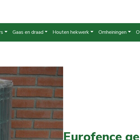
rs
Gaas en draad
Houten hekwerk
Omheiningen
O
Eurofence ge