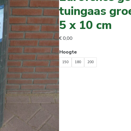
tuingaas gro
5 x 10 cm
€
0,00
Hoogte
150
180
200
Eurofence
geplastificeerd
tuingaas
groen.
Maaswijdte
5
x
10