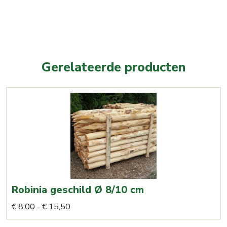
15
x
15
cm
aantal
Gerelateerde producten
Robinia geschild Ø 8/10 cm
Prijsklasse:
Dit
€
8,00
-
€
15,50
€ 8,00
product