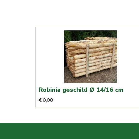
Robinia geschild Ø 14/16 cm
Dit
€
0,00
product
heeft
meerdere
variaties.