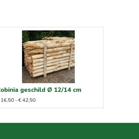
obinia geschild Ø 12/14 cm
Prijsklasse:
Dit
16,50
-
€
42,50
€ 16,50
product
tot
heeft
€ 42,50
meerdere
variaties.