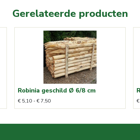
Gerelateerde producten
Robinia geschild Ø 6/8 cm
R
Prijsklasse:
Dit
€
5,10
-
€
7,50
€
€ 5,10
product
tot
heeft
€ 7,50
meerdere
variaties.