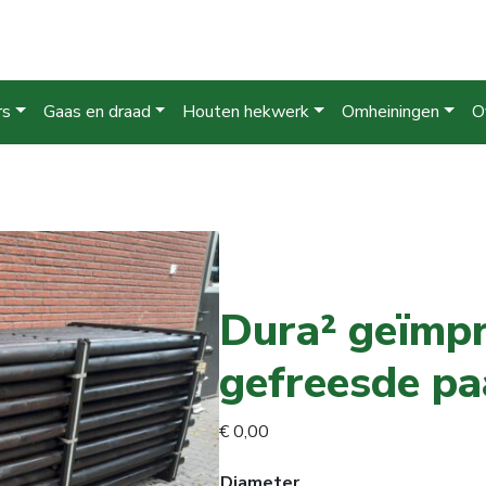
rs
Gaas en draad
Houten hekwerk
Omheiningen
O
Dura² geïmp
gefreesde pa
€
0,00
Diameter