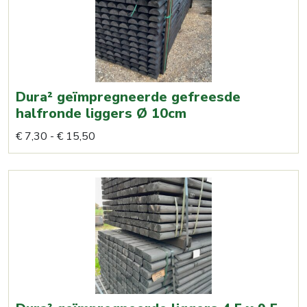
Dura² geïmpregneerde gefreesde
halfronde liggers Ø 10cm
Prijsklasse:
Dit
€
7,30
-
€
15,50
€ 7,30
product
tot
heeft
€ 15,50
meerdere
variaties.
Deze
optie
kan
gekozen
worden