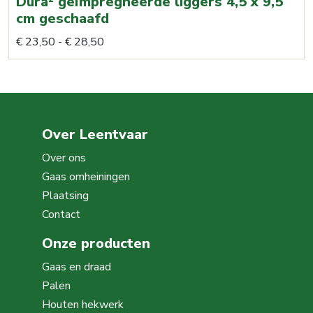
Dura² geïmpregneerde liggers 4,5 x 9,5
op
cm geschaafd
de
Prijsklasse:
Dit
€
23,50
-
€
28,50
productpagina
€ 23,50
product
tot
heeft
€ 28,50
meerdere
variaties.
Over Leentvaar
Deze
optie
Over ons
kan
Gaas omheiningen
gekozen
Plaatsing
worden
Contact
op
Onze producten
de
Gaas en draad
productpagina
Palen
Houten hekwerk